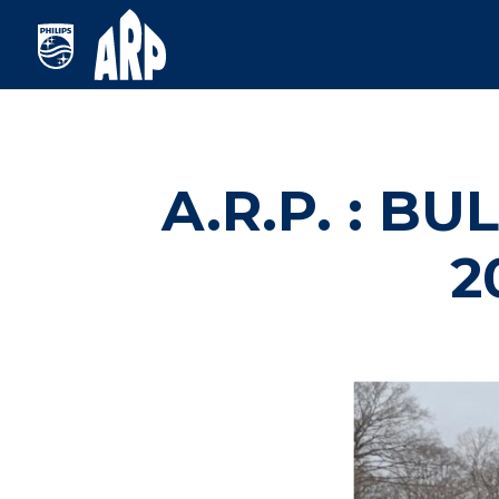
A.R.P. : B
2